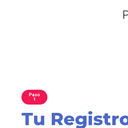
P
Paso
1
Tu Registr