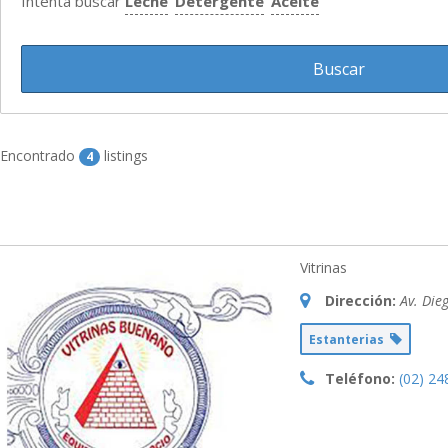
Intenta buscar
Leche
Detergente
Aceite
Encontrado
listings
4
Vitrinas
Dirección:
Av. Die
Estanterias
Teléfono:
(02) 24