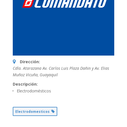
Dirección:
Cdla. Atarazana Av. Carlos Luis Plaza Dañin y Av. Elias
Muñoz Vicuña
,
Guayaquil
Descripción:
Electrodomésticos
Electrodomesticos