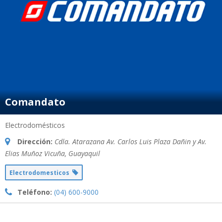
Comandato
Electrodomésticos
Dirección:
Cdla. Atarazana Av. Carlos Luis Plaza Dañin y Av.
Elias Muñoz Vicuña
,
Guayaquil
Electrodomesticos
Teléfono:
(04) 600-9000