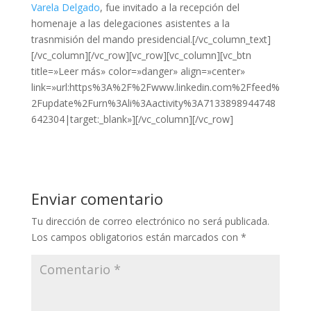
Varela Delgado
, fue invitado a la recepción del
homenaje a las delegaciones asistentes a la
trasnmisión del mando presidencial.[/vc_column_text]
[/vc_column][/vc_row][vc_row][vc_column][vc_btn
title=»Leer más» color=»danger» align=»center»
link=»url:https%3A%2F%2Fwww.linkedin.com%2Ffeed%
2Fupdate%2Furn%3Ali%3Aactivity%3A7133898944748
642304|target:_blank»][/vc_column][/vc_row]
Enviar comentario
Tu dirección de correo electrónico no será publicada.
Los campos obligatorios están marcados con
*